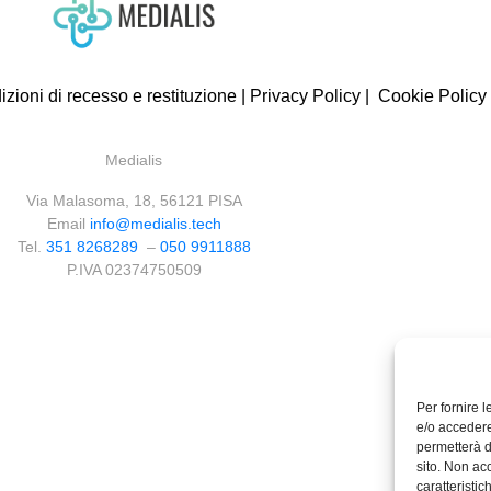
zioni di recesso e restituzione
|
Privacy Policy
|
Cookie Policy
Medialis
Via Malasoma, 18, 56121 PISA
Email
info@medialis.tech
Tel.
351 8268289
–
050 9911888
P.IVA 02374750509
Per fornire 
e/o accedere
permetterà d
sito. Non ac
caratteristic