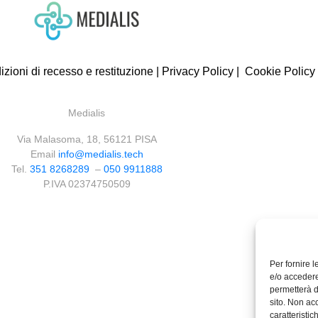
zioni di recesso e restituzione
|
Privacy Policy
|
Cookie Policy
Medialis
Via Malasoma, 18, 56121 PISA
Email
info@medialis.tech
Tel.
351 8268289
–
050 9911888
P.IVA 02374750509
Per fornire 
e/o accedere
permetterà d
sito. Non ac
caratteristic