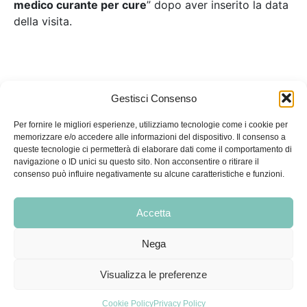
medico curante per cure
” dopo aver inserito la data
della visita.
Gestisci Consenso
Per fornire le migliori esperienze, utilizziamo tecnologie come i cookie per
memorizzare e/o accedere alle informazioni del dispositivo. Il consenso a
queste tecnologie ci permetterà di elaborare dati come il comportamento di
navigazione o ID unici su questo sito. Non acconsentire o ritirare il
Condizioni di vendita
|
Condizioni di recesso e restituzione
|
consenso può influire negativamente su alcune caratteristiche e funzioni.
Privacy Policy
|
Cookie Policy
Accetta
Medialis
Nega
Via Malasoma, 18, 56121 PISA
Email
info@medialis.tech
Visualizza le preferenze
Tel.
351 8268289
–
050 9911888
P.IVA 02374750509
Cookie Policy
Privacy Policy