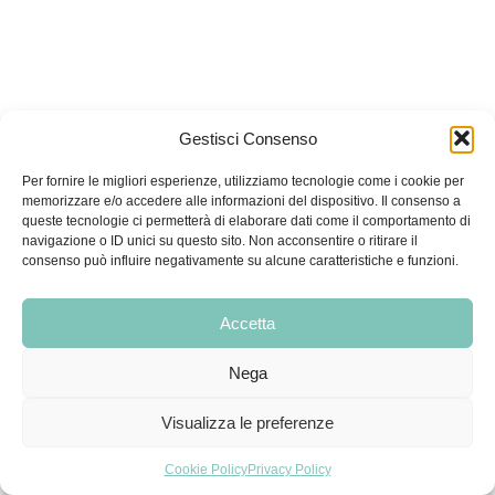
Gestisci Consenso
Per fornire le migliori esperienze, utilizziamo tecnologie come i cookie per
memorizzare e/o accedere alle informazioni del dispositivo. Il consenso a
queste tecnologie ci permetterà di elaborare dati come il comportamento di
Condizioni di vendita
|
Condizioni di recesso e restituzione
|
navigazione o ID unici su questo sito. Non acconsentire o ritirare il
Privacy Policy
|
Cookie Policy
consenso può influire negativamente su alcune caratteristiche e funzioni.
Medialis
Accetta
Via Malasoma, 18, 56121 PISA
Nega
Email
info@medialis.tech
Tel.
351 8268289
–
050 9911888
Visualizza le preferenze
P.IVA 02374750509
Cookie Policy
Privacy Policy