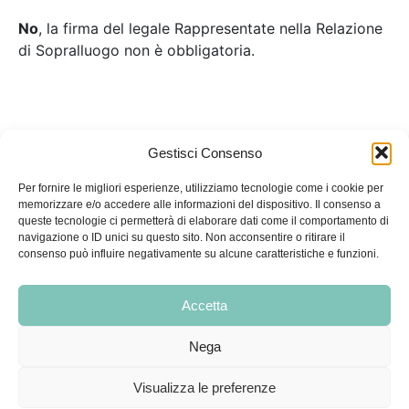
No
, la firma del legale Rappresentate nella Relazione
di Sopralluogo non è obbligatoria.
Gestisci Consenso
Per fornire le migliori esperienze, utilizziamo tecnologie come i cookie per
memorizzare e/o accedere alle informazioni del dispositivo. Il consenso a
queste tecnologie ci permetterà di elaborare dati come il comportamento di
navigazione o ID unici su questo sito. Non acconsentire o ritirare il
Condizioni di vendita
|
Condizioni di recesso e restituzione
|
consenso può influire negativamente su alcune caratteristiche e funzioni.
Privacy Policy
|
Cookie Policy
Accetta
Medialis
Nega
Via Malasoma, 18, 56121 PISA
Email
info@medialis.tech
Visualizza le preferenze
Tel.
351 8268289
–
050 9911888