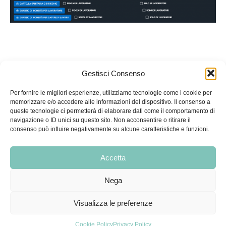
Gestisci Consenso
Per fornire le migliori esperienze, utilizziamo tecnologie come i cookie per
memorizzare e/o accedere alle informazioni del dispositivo. Il consenso a
queste tecnologie ci permetterà di elaborare dati come il comportamento di
navigazione o ID unici su questo sito. Non acconsentire o ritirare il
Condizioni di vendita
|
Condizioni di recesso e restituzione
|
consenso può influire negativamente su alcune caratteristiche e funzioni.
Privacy Policy
|
Cookie Policy
Accetta
Medialis
Nega
Via Malasoma, 18, 56121 PISA
Email
info@medialis.tech
Visualizza le preferenze
Tel.
351 8268289
–
050 9911888
P.IVA 02374750509
Cookie Policy
Privacy Policy