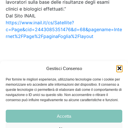
lavoratori sulla base delle risultanze degli esami
clinici e biologici effettuati.”
Dal Sito INAIL
https://www.inail.it/cs/Satellite?
c=Page&cid=2443085351476&d=68&pagename=Inte
rnet%2FPage%2FpaginaFoglia%2Flayout
Gestisci Consenso
Per fornire le migliori esperienze, utilizziamo tecnologie come i cookie per
memorizzare e/o accedere alle informazioni del dispositivo. Il consenso a
queste tecnologie ci permetterà di elaborare dati come il comportamento di
navigazione o ID unici su questo sito. Non acconsentire o ritirare il
Condizioni di vendita
|
Condizioni di recesso e restituzione
|
consenso può influire negativamente su alcune caratteristiche e funzioni.
Privacy Policy
|
Cookie Policy
Accetta
Medialis