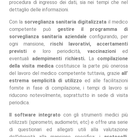
procedura di ingresso dei dati, sia nei tempi che nel
dettaglio delle informazioni.
Con la
sorveglianza sanitaria digitalizzata
il medico
competente può
gestire il programma di
sorveglianza sanitaria aziendale
configurando, per
ogni mansione,
rischi lavorativi, accertamenti
previsti
e loro periodicità,
vaccinazioni
ed
eventuali
adempimenti richiesti.
La
compilazione
della visita medica
costituisce la parte più onerosa
del lavoro del medico competente tuttavia, grazie
all’
estrema semplicità di utilizzo
ed alle facilitazioni
fornite in fase di compilazione, i tempi di lavoro si
riducono notevolmente, soprattutto in sede di visita
periodica.
Il software
integrato
con gli strumenti medici più
utilizzati (spirometri, audiometri, etc) e offre una serie
di questionari ed allegati utili alla valutazione
dell’idoneità alla mansione specifica; i
protocolli
,