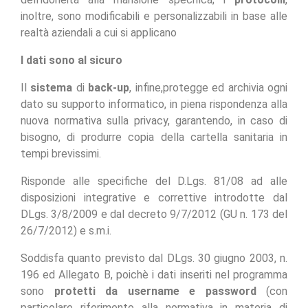
inoltre, sono modificabili e personalizzabili in base alle
realtà aziendali a cui si applicano
I dati sono al sicuro
Il
sistema
di
back-up
, infine,protegge ed archivia ogni
dato su supporto informatico, in piena rispondenza alla
nuova normativa sulla privacy, garantendo, in caso di
bisogno, di produrre copia della cartella sanitaria in
tempi brevissimi.
Risponde alle specifiche del D.Lgs. 81/08 ad alle
disposizioni integrative e correttive introdotte dal
DLgs. 3/8/2009 e dal decreto 9/7/2012 (GU n. 173 del
26/7/2012) e s.m.i.
Soddisfa quanto previsto dal DLgs. 30 giugno 2003, n.
196 ed Allegato B, poichè i dati inseriti nel programma
sono
protetti da username e password
(con
particolare riferimento alla normativa in materia di